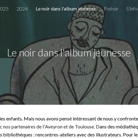
2025
2024
Le noir dans l'album jeunesse
Poésie
S'inf
ip to main content
Skip to navigat
Le noir dans l'album jeunesse
des enfants. Mais n
ous avons pensé intéressant de nous y confronte
c nos partenaires de
l'
Aveyron et de Toulouse.
D
ans des médiathèqu
bibliothèques : rencontres-ateliers avec des illustrateurs. Pour les