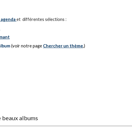
 agenda
et différentes sélections :
t
rmant
'album
(voir notre page
Chercher un thème
,
)
de beaux albums