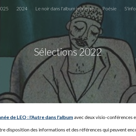
2025
2024
Le noir dans l'album jeunesse
Poésie
S'inf
ip to main content
Skip to navigat
Sélections 2022
née de LEO : l'Autre dans l'album
avec deux visio-conférences 
re disposition des informations et des références qui peuvent enco